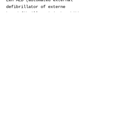
Een AED (automated external
defibrillator of externe
hartdefibrillator) is beschikbaar
in de lodge voor medische
noodgevallen.
Inclusief
Energiekosten
Eindschoonmaak
Bedlinnen
by Libeco
Huidverzorging & haarverz
orging by
Rainpharma
Badhanddoeken & strandhanddoeken