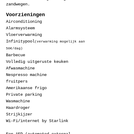
zandwegen.
Voorzieningen
Air
conditioning
Alarmsysteem
Vloerverwarming
Infinitypool
(verwarming
mogelijk aan
50€/dag)
Barbecue
Volledig uitgeruste keuken
Afwasmachine
Nespresso machine
fruitpers
Amerikaanse frigo
Private parking
Wasmachine
Haardroger
Strijkijzer
Wi-Fi/internet by Starlink