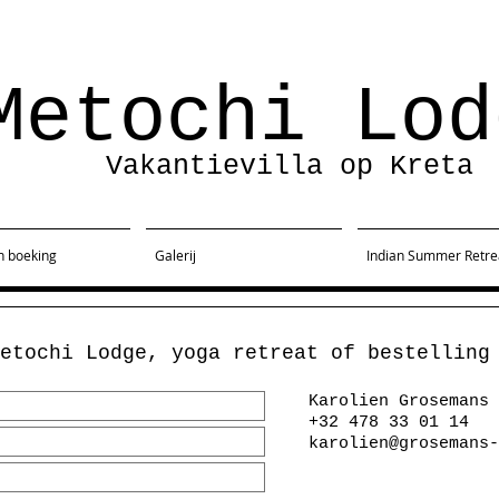
Metochi Lod
Vakantievilla op Kreta
n boeking
Galerij
Indian Summer Retre
Metochi Lodge, yoga retreat of bestellin
Karolien Grosemans
+32 478 33 01 14
karolien@grosemans-