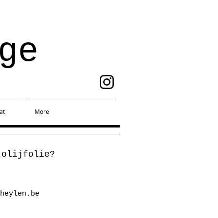
ge
at
More
g olijfolie?
heylen.be